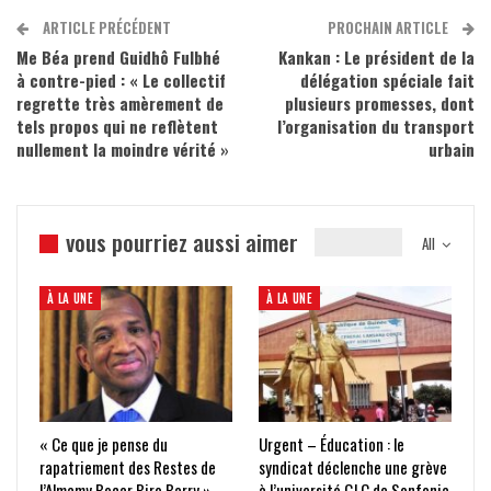
ARTICLE PRÉCÉDENT
PROCHAIN ARTICLE
Me Béa prend Guidhô Fulbhé
Kankan : Le président de la
à contre-pied : « Le collectif
délégation spéciale fait
regrette très amèrement de
plusieurs promesses, dont
tels propos qui ne reflètent
l’organisation du transport
nullement la moindre vérité »
urbain
vous pourriez aussi aimer
All
À LA UNE
À LA UNE
« Ce que je pense du
Urgent – Éducation : le
rapatriement des Restes de
syndicat déclenche une grève
l’Almamy Bocar Biro Barry »
à l’université GLC de Sonfonia