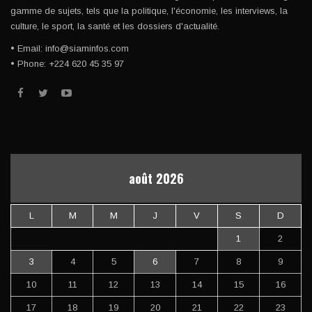
gamme de sujets, tels que la politique, l'économie, les interviews, la
culture, le sport, la santé et les dossiers d'actualité.
• Email: info@siaminfos.com
• Phone: +224 620 45 35 97
août 2026
L
M
M
J
V
S
D
1
2
3
4
5
6
7
8
9
10
11
12
13
14
15
16
17
18
19
20
21
22
23