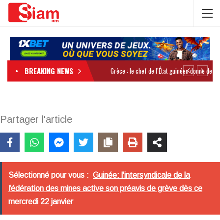
BREAKING NEWS
Partager l'article
Sélectionné pour vous :
Guinée: l'intersyndicale de la
fédération des mines active son préavis de grève dès ce
mercredi 22 janvier