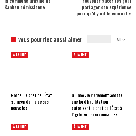
la commune urbaine de
nouvelles autorités pour
Kankan démissionne
partager son expérience
pour qu’il y ait le courant »
vous pourriez aussi aimer
All
À LA UNE
À LA UNE
Grèce : le chef de l’État
Guinée : le Parlement adopte
guinéen donne de ses
une loi d’habilitation
nouvelles
autorisant le chef de l’État à
légiférer par ordonnances
À LA UNE
À LA UNE