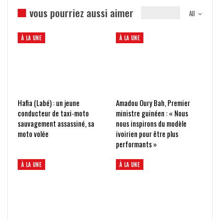
vous pourriez aussi aimer
All
À LA UNE
À LA UNE
Hafia (Labé) : un jeune
Amadou Oury Bah, Premier
conducteur de taxi-moto
ministre guinéen : « Nous
sauvagement assassiné, sa
nous inspirons du modèle
moto volée
ivoirien pour être plus
performants »
À LA UNE
À LA UNE