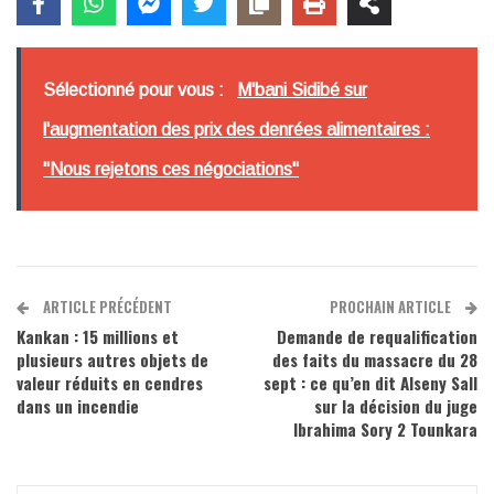
Sélectionné pour vous :
M'bani Sidibé sur
l'augmentation des prix des denrées alimentaires :
"Nous rejetons ces négociations"
ARTICLE PRÉCÉDENT
PROCHAIN ARTICLE
Kankan : 15 millions et
Demande de requalification
plusieurs autres objets de
des faits du massacre du 28
valeur réduits en cendres
sept : ce qu’en dit Alseny Sall
dans un incendie
sur la décision du juge
Ibrahima Sory 2 Tounkara