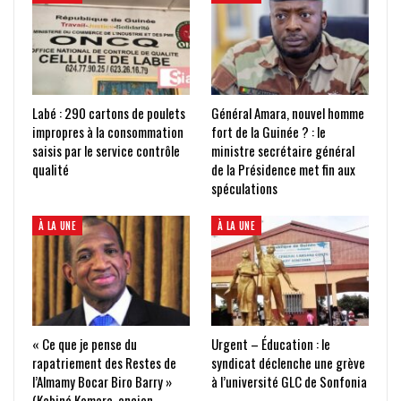
Labé : 290 cartons de poulets
Général Amara, nouvel homme
impropres à la consommation
fort de la Guinée ? : le
saisis par le service contrôle
ministre secrétaire général
qualité
de la Présidence met fin aux
spéculations
À LA UNE
À LA UNE
« Ce que je pense du
Urgent – Éducation : le
rapatriement des Restes de
syndicat déclenche une grève
l’Almamy Bocar Biro Barry »
à l’université GLC de Sonfonia
(Kabiné Komara, ancien