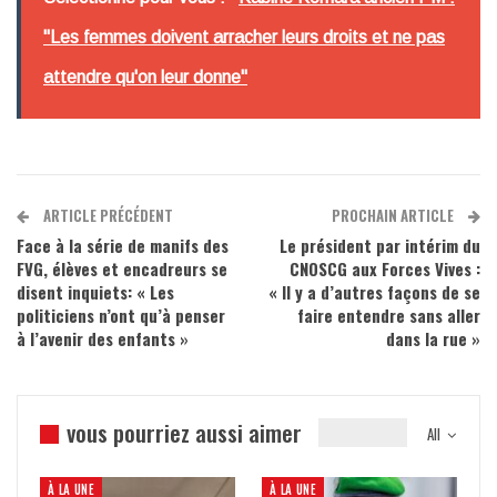
"Les femmes doivent arracher leurs droits et ne pas
attendre qu'on leur donne"
ARTICLE PRÉCÉDENT
PROCHAIN ARTICLE
Face à la série de manifs des
Le président par intérim du
FVG, élèves et encadreurs se
CNOSCG aux Forces Vives :
disent inquiets: « Les
« Il y a d’autres façons de se
politiciens n’ont qu’à penser
faire entendre sans aller
à l’avenir des enfants »
dans la rue »
vous pourriez aussi aimer
All
À LA UNE
À LA UNE