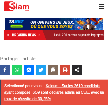
BREAKING NEWS
Partager l'article
Sélectionné pour vous :
Kaloum : Sur les 2619 candidats
ayant composé, 6O9 sont déclarés admis au CEE, avec un
taux de réussite de 30,25%