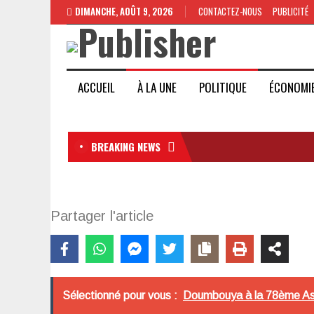
DIMANCHE, AOÛT 9, 2026
CONTACTEZ-NOUS
PUBLICITÉ
ACCUEIL
À LA UNE
POLITIQUE
ÉCONOMI
BREAKING NEWS
Partager l'article
Sélectionné pour vous :
Doumbouya à la 78ème Asse