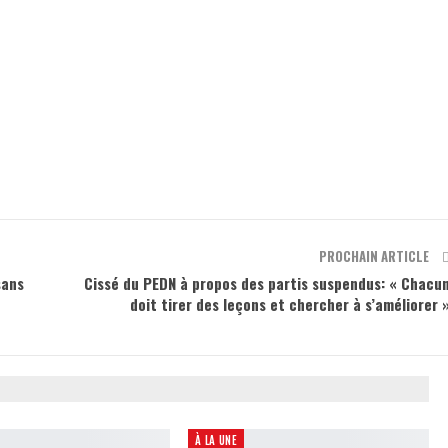
PROCHAIN ARTICLE
sans
Cissé du PEDN à propos des partis suspendus: « Chacu
doit tirer des leçons et chercher à s’améliorer 
À LA UNE