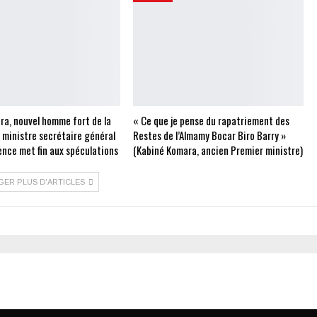
ra, nouvel homme fort de la
« Ce que je pense du rapatriement des
e ministre secrétaire général
Restes de l’Almamy Bocar Biro Barry »
ence met fin aux spéculations
(Kabiné Komara, ancien Premier ministre)
GER PLUS D'ARTICLES