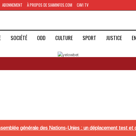
ABONNEMENT
À PROPOS DE SIAMINFOS.COM
CAVI TV
E
SOCIÉTÉ
ODD
CULTURE
SPORT
JUSTICE
E
mblée générale des Nations-Unies : un déplacement test et de