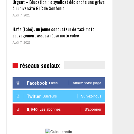
Urgent – Éducation : le syndicat déclenche une grève
à l’université GLC de Sonfonia
Août 7, 2026
Hafia (Labé) : un jeune conducteur de taxi-moto
sauvagement assassiné, sa moto volée
Août 7, 2026
réseaux sociaux
Facebook
Likes
Aimez notre page
Twitter
Suiveurs
Suivez-nous
8,940
Les abonnés
S'abonner