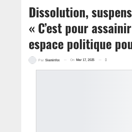
Dissolution, suspens
« C’est pour assaini
espace politique po
On
Mar 17, 2025
Par
Siaminfos