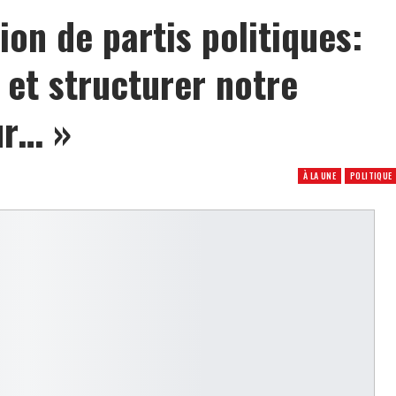
ion de partis politiques:
r et structurer notre
ur… »
À LA UNE
POLITIQUE