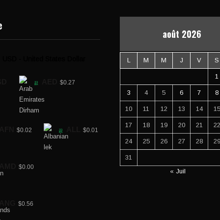
e
août 2026
USD - United States Dollar
L
M
M
J
V
S
1
SD
AED
$0.27
3
4
5
6
7
8
10
11
12
13
14
1
17
18
19
20
21
2
AFN
ALL
$0.02
$0.01
24
25
26
27
28
2
31
AMD
$0.00
« Juil
ANG
$0.56