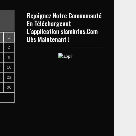
Rejoignez Notre Communauté
En Téléchargeant
L’application siaminfos.Com
Dès Maintenant !
D
2
9
5
16
2
23
9
30