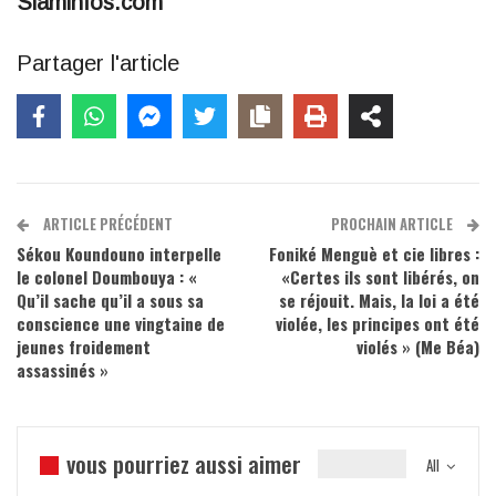
Siaminfos.com
Partager l'article
ARTICLE PRÉCÉDENT
PROCHAIN ARTICLE
Sékou Koundouno interpelle
Foniké Menguè et cie libres :
le colonel Doumbouya : «
«Certes ils sont libérés, on
Qu’il sache qu’il a sous sa
se réjouit. Mais, la loi a été
conscience une vingtaine de
violée, les principes ont été
jeunes froidement
violés » (Me Béa)
assassinés »
vous pourriez aussi aimer
All