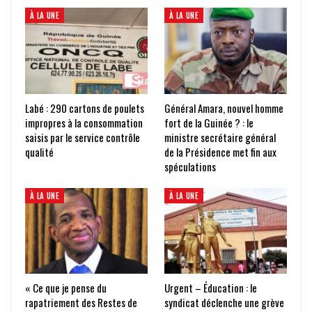
À LA UNE
À LA UNE
Labé : 290 cartons de poulets
Général Amara, nouvel homme
impropres à la consommation
fort de la Guinée ? : le
saisis par le service contrôle
ministre secrétaire général
qualité
de la Présidence met fin aux
spéculations
À LA UNE
À LA UNE
« Ce que je pense du
Urgent – Éducation : le
rapatriement des Restes de
syndicat déclenche une grève