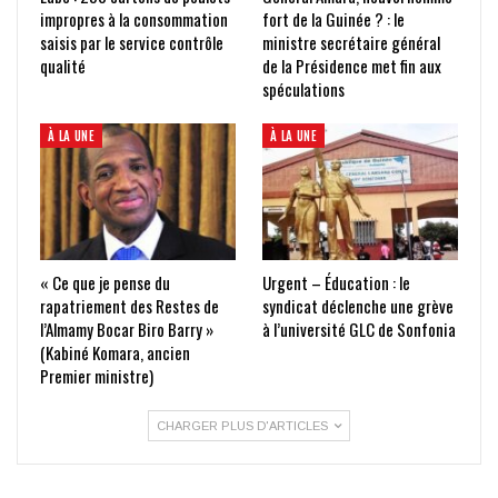
impropres à la consommation
fort de la Guinée ? : le
saisis par le service contrôle
ministre secrétaire général
qualité
de la Présidence met fin aux
spéculations
À LA UNE
À LA UNE
« Ce que je pense du
Urgent – Éducation : le
rapatriement des Restes de
syndicat déclenche une grève
l’Almamy Bocar Biro Barry »
à l’université GLC de Sonfonia
(Kabiné Komara, ancien
Premier ministre)
CHARGER PLUS D'ARTICLES