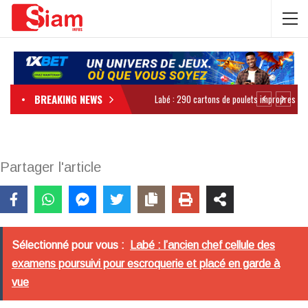
BREAKING NEWS
Partager l'article
Sélectionné pour vous :
Labé : l’ancien chef cellule des
examens poursuivi pour escroquerie et placé en garde à
vue