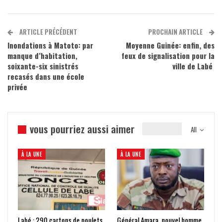
ARTICLE PRÉCÉDENT
PROCHAIN ARTICLE
Inondations à Matoto: par
Moyenne Guinée: enfin, des
manque d’habitation,
feux de signalisation pour la
soixante-six sinistrés
ville de Labé
recasés dans une école
privée
vous pourriez aussi aimer
All
À LA UNE
À LA UNE
Labé : 290 cartons de poulets
Général Amara, nouvel homme