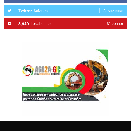
Twitter
Suiveurs
Suivez-nous
8,940
Les abonnés
S'abonner