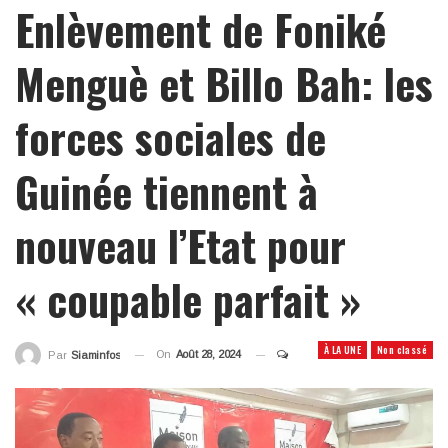
Enlèvement de Foniké
Menguè et Billo Bah: les
forces sociales de
Guinée tiennent à
nouveau l’Etat pour
« coupable parfait »
À LA UNE
Non classé
On
Août 28, 2024
Par
Siaminfos