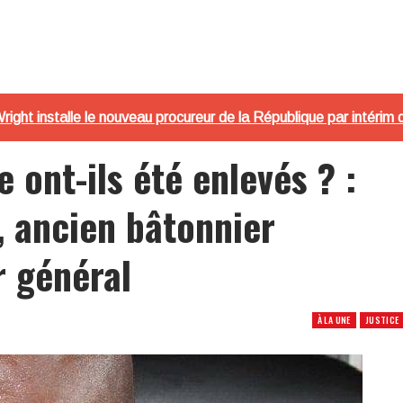
right installe le nouveau procureur de la République par intérim
 ont-ils été enlevés ? :
 ancien bâtonnier
r général
À LA UNE
JUSTICE