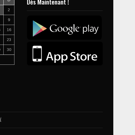
Dès Maintenant !
2
9
5
16
2
23
9
30
É