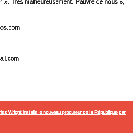
ser ». Très malheureusement. Pauvre de nous »,
fos.com
ail.com
rles Wright installe le nouveau procureur de la République par