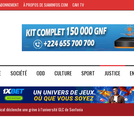
ABONNEMENT
À PROPOS DE SIAMINFOS.COM
CAVI TV
E
SOCIÉTÉ
ODD
CULTURE
SPORT
JUSTICE
E
dicat déclenche une grève à l’université GLC de Sonfonia