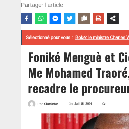
Partager l'article
Sélectionné pour vous :
Boké: le ministre Charles W
Foniké Menguè et Cie
Me Mohamed Traoré,
recadre le procureu
On
Juil 18, 2024
Par
Siaminfos