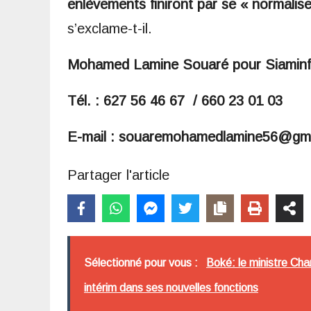
enlèvements finiront par se « normali
s’exclame-t-il.
Mohamed Lamine Souaré pour Siamin
Tél. : 627 56 46 67 / 660 23 01 03
E-mail : souaremohamedlamine56@gm
Partager l'article
Sélectionné pour vous :
Boké: le ministre Cha
intérim dans ses nouvelles fonctions