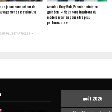
 : un jeune conducteur de
Amadou Oury Bah, Premier ministre
auvagement assassiné, sa
guinéen : « Nous nous inspirons du
modèle ivoirien pour être plus
performants »
GER PLUS D'ARTICLES
e
août 2026
USD - United States Dollar
L
M
M
J
V
S