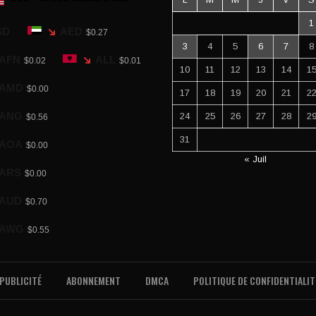
1
SD
AED
$0.27
3
4
5
6
7
8
AFN
ALL
$0.02
$0.01
10
11
12
13
14
1
AMD
$0.00
17
18
19
20
21
2
ANG
24
25
26
27
28
2
$0.56
31
AOA
$0.00
« Juil
ARS
$0.00
AUD
$0.70
AWG
$0.55
PUBLICITÉ
ABONNEMENT
DMCA
POLITIQUE DE CONFIDENTIALIT