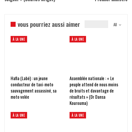
vous pourriez aussi aimer
All
À LA UNE
À LA UNE
Hafia (Labé) : un jeune
Assemblée nationale : « Le
conducteur de taxi-moto
peuple attend de nous moins
sauvagement assassiné, sa
de bruits et davantage de
moto volée
résultats » (Dr Dansa
Kourouma)
À LA UNE
À LA UNE