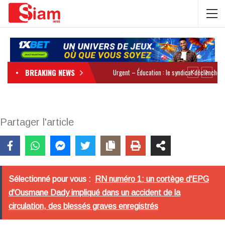
BREAKING NEWS
Partager l'article
Sélectionné pour vous :
RN numéro 1: un cortège d'EPG
d'Ousmane Dady impliqué dans un accident de la
circulation, des blessés graves enregistrés