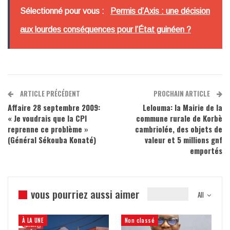
Sélectionné pour vous :
Permis d’Axis : une décision
aux lourdes conséquences pour l’État guinéen ?
ARTICLE PRÉCÉDENT
PROCHAIN ARTICLE
Affaire 28 septembre 2009:
Lelouma: la Mairie de la
« Je voudrais que la CPI
commune rurale de Korbè
reprenne ce problème »
cambriolée, des objets de
(Général Sékouba Konaté)
valeur et 5 millions gnf
emportés
vous pourriez aussi aimer
All
À LA UNE
Non classé