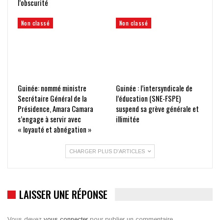
l’obscurité
Non classé
Non classé
Guinée: nommé ministre
Guinée : l’intersyndicale de
Secrétaire Général de la
l’éducation (SNE-FSPE)
Présidence, Amara Camara
suspend sa grève générale et
s’engage à servir avec
illimitée
« loyauté et abnégation »
CHARGER PLUS D'ARTICLES
LAISSER UNE RÉPONSE
Vous devez
vous connecter
pour publier un commentaire.