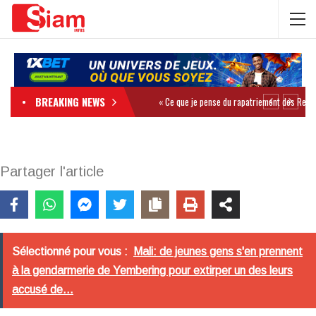
BREAKING NEWS
Partager l'article
Sélectionné pour vous :
Mali: de jeunes gens s'en prennent
à la gendarmerie de Yembering pour extirper un des leurs
accusé de...