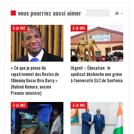
vous pourriez aussi aimer
All
À LA UNE
À LA UNE
« Ce que je pense du
Urgent – Éducation : le
rapatriement des Restes de
syndicat déclenche une grève
l’Almamy Bocar Biro Barry »
à l’université GLC de Sonfonia
(Kabiné Komara, ancien
Premier ministre)
À LA UNE
À LA UNE