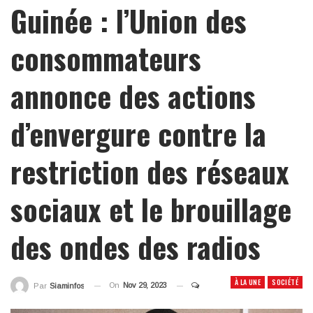
Guinée : l’Union des
consommateurs
annonce des actions
d’envergure contre la
restriction des réseaux
sociaux et le brouillage
des ondes des radios
À LA UNE
SOCIÉTÉ
On
Nov 29, 2023
Par
Siaminfos