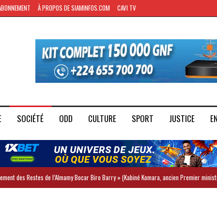
ABONNEMENT
À PROPOS DE SIAMINFOS.COM
CAVI TV
E
SOCIÉTÉ
ODD
CULTURE
SPORT
JUSTICE
E
iement des Restes de l’Almamy Bocar Biro Barry » (Kabiné Komara, ancien Premier minist