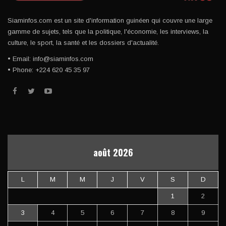
Siaminfos.com est un site d'information guinéen qui couvre une large
gamme de sujets, tels que la politique, l'économie, les interviews, la
culture, le sport, la santé et les dossiers d'actualité.
• Email: info@siaminfos.com
• Phone: +224 620 45 35 97
août 2026
L
M
M
J
V
S
D
1
2
3
4
5
6
7
8
9