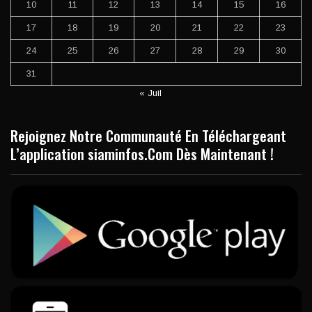
10
11
12
13
14
15
16
17
18
19
20
21
22
23
24
25
26
27
28
29
30
31
« Juil
Rejoignez Notre Communauté En Téléchargeant
L’application siaminfos.Com Dès Maintenant !