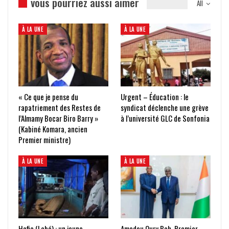
vous pourriez aussi aimer
All
À LA UNE
À LA UNE
« Ce que je pense du
Urgent – Éducation : le
rapatriement des Restes de
syndicat déclenche une grève
l’Almamy Bocar Biro Barry »
à l’université GLC de Sonfonia
(Kabiné Komara, ancien
Premier ministre)
À LA UNE
À LA UNE
Hafia (Labé) : un jeune
Amadou Oury Bah, Premier