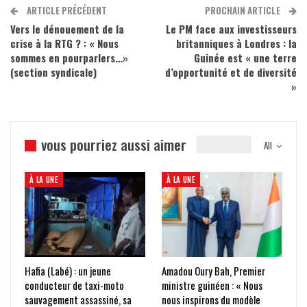
ARTICLE PRÉCÉDENT
PROCHAIN ARTICLE
Vers le dénouement de la
Le PM face aux investisseurs
crise à la RTG ? : « Nous
britanniques à Londres : la
sommes en pourparlers…»
Guinée est « une terre
(section syndicale)
d’opportunité et de diversité
»
vous pourriez aussi aimer
All
À LA UNE
À LA UNE
Hafia (Labé) : un jeune
Amadou Oury Bah, Premier
conducteur de taxi-moto
ministre guinéen : « Nous
sauvagement assassiné, sa
nous inspirons du modèle