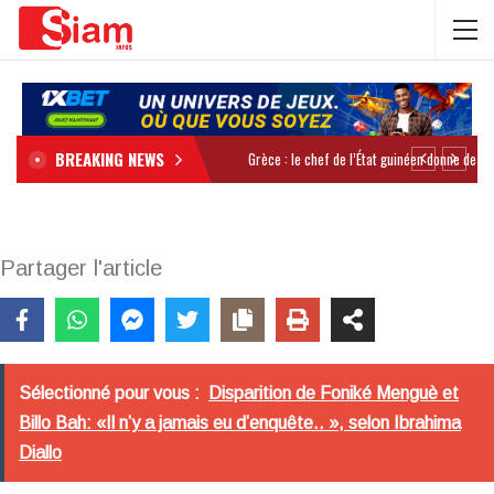
BREAKING NEWS
Partager l'article
Sélectionné pour vous :
Disparition de Foniké Menguè et
Billo Bah: «Il n’y a jamais eu d’enquête.. », selon Ibrahima
Diallo