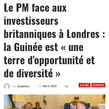
Le PM face aux
investisseurs
britanniques à Londres :
la Guinée est « une
terre d’opportunité et
de diversité »
À LA UNE
ÉCONOMIE
On
Mai 6, 2023
Par
Siaminfos