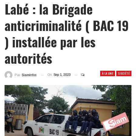
Labé : la Brigade
anticriminalité ( BAC 19
) installée par les
autorités
À LA UNE
SOCIÉTÉ
On
Sep 1, 2023
Par
Siaminfos