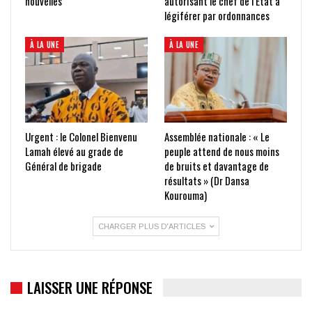
nouvelles
autorisant le chef de l’État à
légiférer par ordonnances
À LA UNE
À LA UNE
Urgent : le Colonel Bienvenu
Assemblée nationale : « Le
Lamah élevé au grade de
peuple attend de nous moins
Général de brigade
de bruits et davantage de
résultats » (Dr Dansa
Kourouma)
CHARGER PLUS D'ARTICLES
LAISSER UNE RÉPONSE