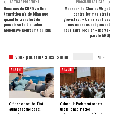
ARTICLE PRÉCÉDENT
PROCHAIN ARTICLE
Deux ans du CNRD : « Une
Menaces de Charles Wright
transition n’a de bilan que
contre les magistrats
quand le transfert du
grévistes : « Ce ne sont pas
pouvoir se fait », selon
ces menaces qui peuvent
Abdoulaye Kourouma du RRD
nous faire reculer » (porte-
parole AMG)
vous pourriez aussi aimer
All
À LA UNE
À LA UNE
Grèce : le chef de l’État
Guinée : le Parlement adopte
guinéen donne de ses
une loi d’habilitation