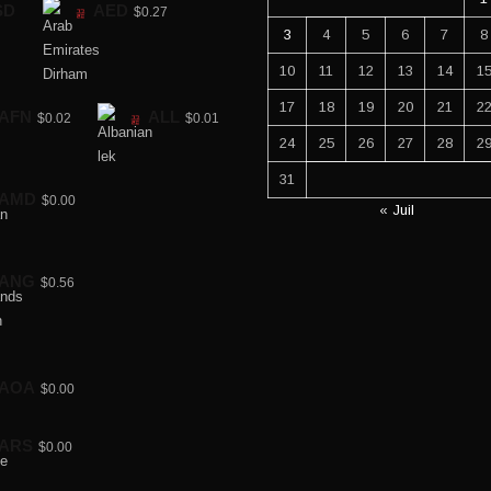
SD
AED
$0.27
3
4
5
6
7
8
10
11
12
13
14
1
17
18
19
20
21
2
AFN
ALL
$0.02
$0.01
24
25
26
27
28
2
31
AMD
$0.00
« Juil
ANG
$0.56
AOA
$0.00
ARS
$0.00