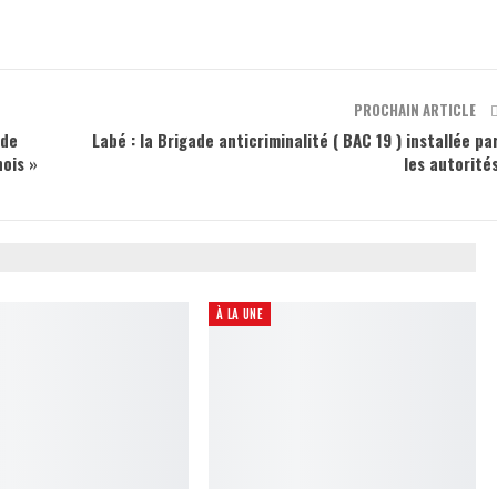
PROCHAIN ARTICLE
 de
Labé : la Brigade anticriminalité ( BAC 19 ) installée pa
nois »
les autorité
À LA UNE