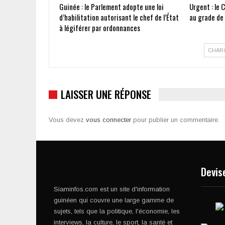
Guinée : le Parlement adopte une loi
Urgent : le 
d’habilitation autorisant le chef de l’État
au grade de
à légiférer par ordonnances
CHAR
LAISSER UNE RÉPONSE
Vous devez
vous connecter
pour publier un commentaire.
Devis
Siaminfos.com est un site d'information
guinéen qui couvre une large gamme de
sujets, tels que la politique, l'économie, les
interviews, la culture, le sport, la santé et