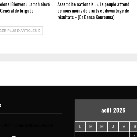
Colonel Bienvenu Lamah élevé
Assemblée nationale : « Le peuple attend
 Général de brigade
de nous moins de bruits et davantage de
résultats » (Dr Dansa Kourouma)
GER PLUS D'ARTICLES
e
août 2026
USD - United States Dollar
L
M
M
J
V
S
1