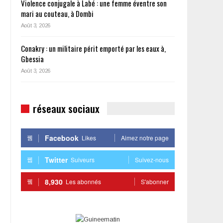
Violence conjugale à Labé : une femme éventre son
mari au couteau, à Dombi
Août 3, 2026
Conakry : un militaire périt emporté par les eaux à,
Gbessia
Août 3, 2026
réseaux sociaux
Facebook
Likes
Aimez notre page
Twitter
Suiveurs
Suivez-nous
8,930
Les abonnés
S'abonner