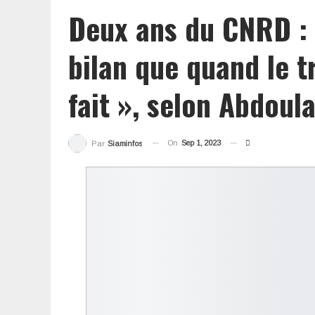
Deux ans du CNRD : «
bilan que quand le t
fait », selon Abdou
On
Sep 1, 2023
Par
Siaminfos