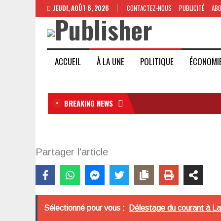
JEUDI, AOÛT 6, 2026
CONTACTEZ-NOUS
PUBLICITÉ
AB
ACCUEIL
À LA UNE
POLITIQUE
ÉCONOMI
BREAKING NEWS
Partager l'article
Sélectionné pour vous :
Délestage du courant à La