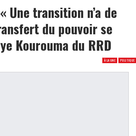
 Une transition n’a de
ransfert du pouvoir se
laye Kourouma du RRD
À LA UNE
POLITIQUE