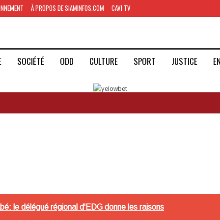
ONNEMENT
À PROPOS DE SIAMINFOS.COM
CAVI TV
E
SOCIÉTÉ
ODD
CULTURE
SPORT
JUSTICE
E
bé: le délégué régional d'EDG donne les raisons