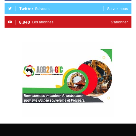
Twitter
Suiveurs
Suivez-nous
8,940
Les abonnés
S'abonner