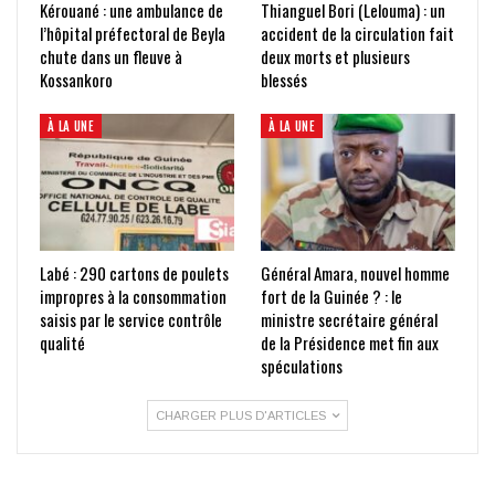
Kérouané : une ambulance de
Thianguel Bori (Lelouma) : un
l’hôpital préfectoral de Beyla
accident de la circulation fait
chute dans un fleuve à
deux morts et plusieurs
Kossankoro
blessés
À LA UNE
À LA UNE
Labé : 290 cartons de poulets
Général Amara, nouvel homme
impropres à la consommation
fort de la Guinée ? : le
saisis par le service contrôle
ministre secrétaire général
qualité
de la Présidence met fin aux
spéculations
CHARGER PLUS D'ARTICLES