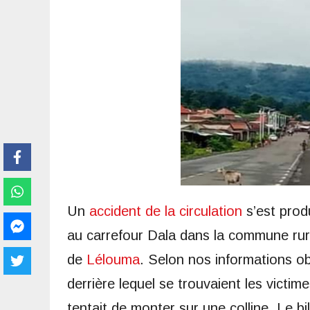
Un
accident de la circulation
s’est produ
au carrefour Dala dans la commune rura
de
Lélouma
. Selon nos informations o
derrière lequel se trouvaient les victim
tentait de monter sur une colline. Le bi