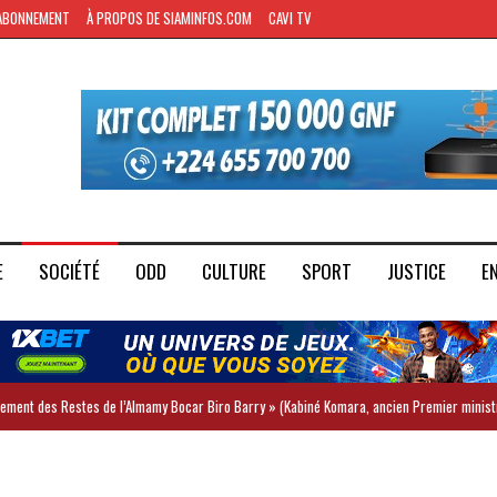
ABONNEMENT
À PROPOS DE SIAMINFOS.COM
CAVI TV
E
SOCIÉTÉ
ODD
CULTURE
SPORT
JUSTICE
E
iement des Restes de l’Almamy Bocar Biro Barry » (Kabiné Komara, ancien Premier minist