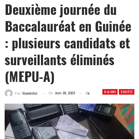
Deuxième journée du
Baccalauréat en Guinée
: plusieurs candidats et
surveillants éliminés
(MEPU-A)
À LA UNE
SOCIÉTÉ
On
Juin 18, 2023
Par
Siaminfos