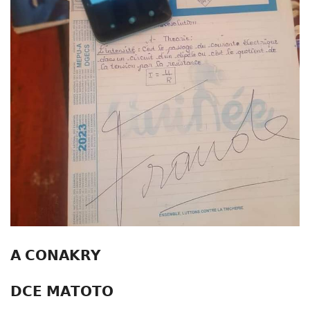
𝗔 𝗖𝗢𝗡𝗔𝗞𝗥𝗬
𝗗𝗖𝗘 𝗠𝗔𝗧𝗢𝗧𝗢