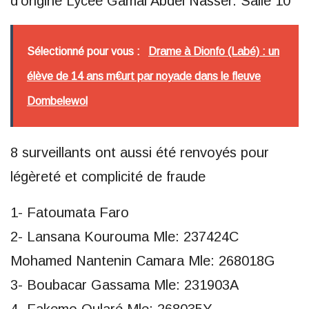
d’origine Lycée Gamal Abdel Nasser. Salle 10
Sélectionné pour vous :
Drame à Dionfo (Labé) : un
élève de 14 ans m€urt par noyade dans le fleuve
Dombelewol
8 surveillants ont aussi été renvoyés pour
légèreté et complicité de fraude
1- Fatoumata Faro
2- Lansana Kourouma Mle: 237424C
Mohamed Nantenin Camara Mle: 268018G
3- Boubacar Gassama Mle: 231903A