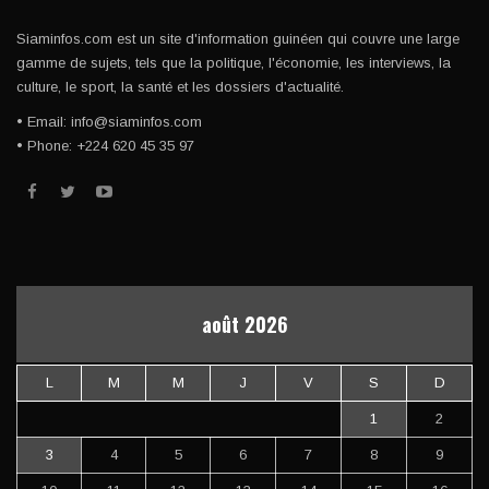
Siaminfos.com est un site d'information guinéen qui couvre une large
gamme de sujets, tels que la politique, l'économie, les interviews, la
culture, le sport, la santé et les dossiers d'actualité.
• Email: info@siaminfos.com
• Phone: +224 620 45 35 97
août 2026
L
M
M
J
V
S
D
1
2
3
4
5
6
7
8
9