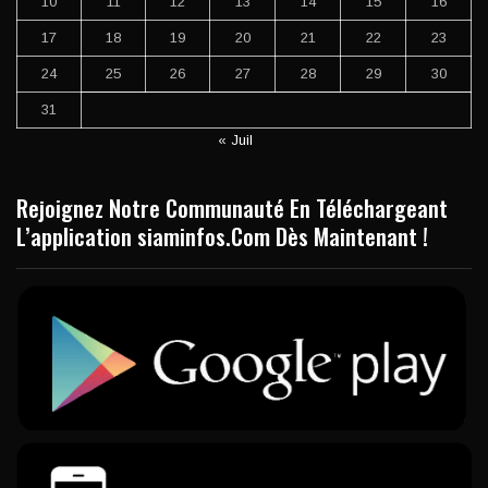
10
11
12
13
14
15
16
17
18
19
20
21
22
23
24
25
26
27
28
29
30
31
« Juil
Rejoignez Notre Communauté En Téléchargeant
L’application siaminfos.Com Dès Maintenant !