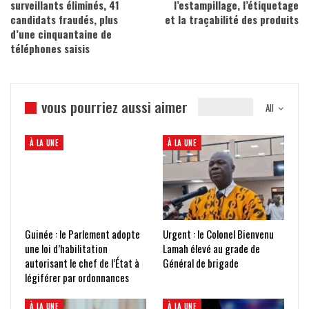
surveillants éliminés, 41
l’estampillage, l’étiquetage
candidats fraudés, plus
et la traçabilité des produits
d’une cinquantaine de
téléphones saisis
vous pourriez aussi aimer
All
À LA UNE
À LA UNE
Guinée : le Parlement adopte
Urgent : le Colonel Bienvenu
une loi d’habilitation
Lamah élevé au grade de
autorisant le chef de l’État à
Général de brigade
légiférer par ordonnances
À LA UNE
À LA UNE