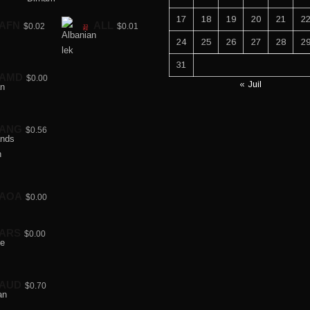
17
18
19
20
21
2
AFN
ALL
$0.02
$0.01
24
25
26
27
28
2
31
AMD
$0.00
« Juil
ANG
$0.56
AOA
$0.00
ARS
$0.00
AUD
$0.70