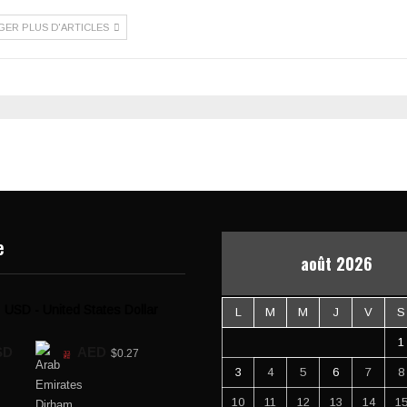
GER PLUS D'ARTICLES
e
août 2026
USD - United States Dollar
L
M
M
J
V
S
1
SD
AED
$0.27
3
4
5
6
7
8
10
11
12
13
14
1