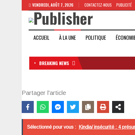
VENDREDI, AOÛT 7, 2026
CONTACTEZ-NOUS
PUBLICITÉ
ACCUEIL
À LA UNE
POLITIQUE
ÉCONOMI
BREAKING NEWS
Partager l'article
Sélectionné pour vous :
Kindia/ insécurité : 4 prés