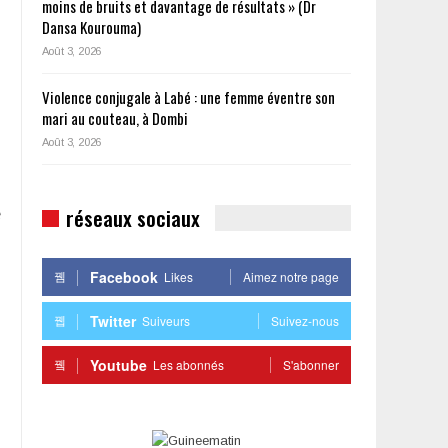
moins de bruits et davantage de résultats » (Dr
Dansa Kourouma)
Août 3, 2026
Violence conjugale à Labé : une femme éventre son
mari au couteau, à Dombi
Août 3, 2026
réseaux sociaux
é
Facebook
Likes
Aimez notre page
Twitter
Suiveurs
Suivez-nous
Youtube
Les abonnés
S'abonner