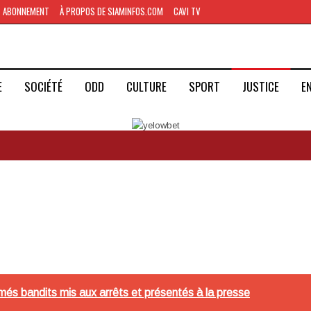
ABONNEMENT
À PROPOS DE SIAMINFOS.COM
CAVI TV
E
SOCIÉTÉ
ODD
CULTURE
SPORT
JUSTICE
E
umés bandits mis aux arrêts et présentés à la presse