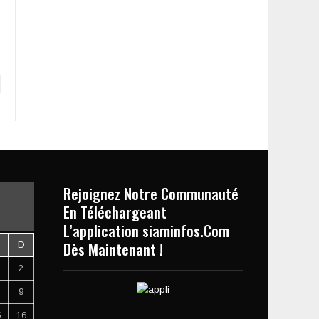
Rejoignez Notre Communauté
En Téléchargeant
L’application siaminfos.Com
Dès Maintenant !
D
2
9
5
16