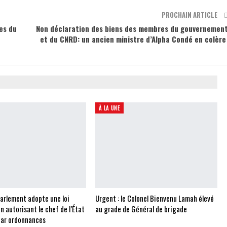
PROCHAIN ARTICLE
ues du
Non déclaration des biens des membres du gouvernemen
et du CNRD: un ancien ministre d’Alpha Condé en colèr
À LA UNE
Parlement adopte une loi
Urgent : le Colonel Bienvenu Lamah élevé
on autorisant le chef de l’État
au grade de Général de brigade
 par ordonnances