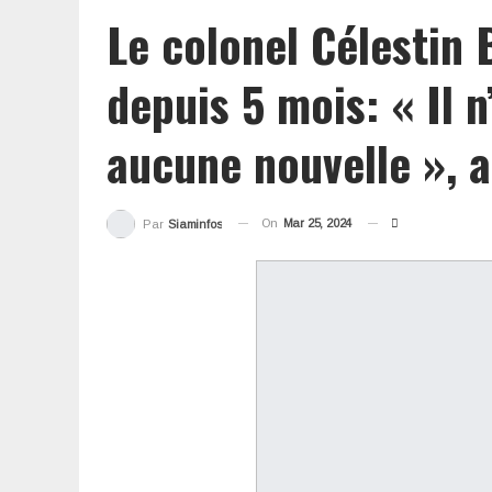
Le colonel Célestin 
depuis 5 mois: « Il n
aucune nouvelle », a
On
Mar 25, 2024
Par
Siaminfos