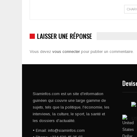
CHAR
LAISSER UNE RÉPONSE
Vous devez
vous connecter
pour publier un commentaire.
Devis
Siaminfos.com est un site d'information
guinéen qui couvre une large gamme de
sujets, tels que la politique, l'économie, les
interviews, la culture, le sport, la santé et
U
les dossiers d'actualité.
• Email: info@siaminfos.com