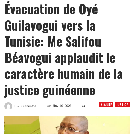
Évacuation de Oyé
Guilavogui vers la
Tunisie: Me Salifou
Béavogui applaudit le
caractère humain de la
justice guinéenne
À LA UNE
JUSTICE
On
Nov 16, 2023
Par
Siaminfos