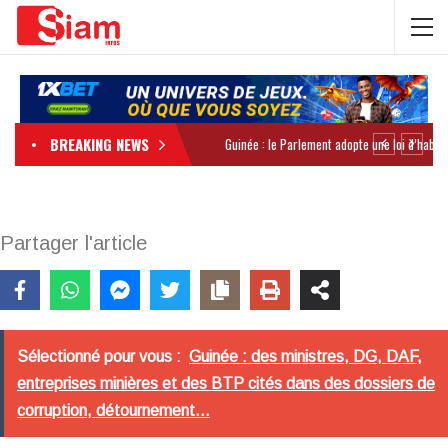
BREAKING NEWS
Partager l'article
Sélectionné pour vous :
Guinée : des ministres, DG, DAF,
entreprises minières et des BTP cités dans des dossiers de
corruption, détournement...