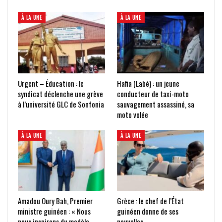
À LA UNE
À LA UNE
Urgent – Éducation : le
Hafia (Labé) : un jeune
syndicat déclenche une grève
conducteur de taxi-moto
à l’université GLC de Sonfonia
sauvagement assassiné, sa
moto volée
À LA UNE
À LA UNE
Amadou Oury Bah, Premier
Grèce : le chef de l’État
ministre guinéen : « Nous
guinéen donne de ses
nous inspirons du modèle
nouvelles