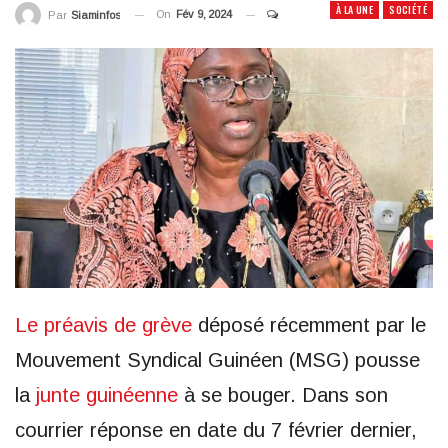
À LA UNE
SOCIÉTÉ
On
Fév 9, 2024
Par
Siaminfos
Le préavis de grève
déposé récemment par le
Mouvement Syndical Guinéen (MSG) pousse
la
junte guinéenne
à se bouger. Dans son
courrier réponse en date du 7 février dernier,