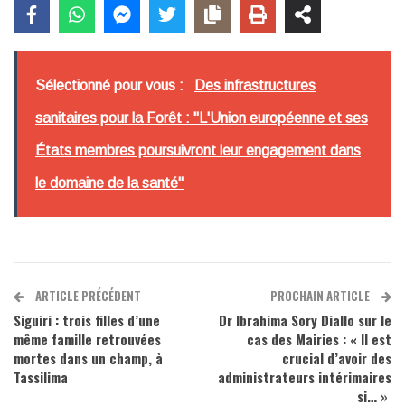
Sélectionné pour vous :
Des infrastructures
sanitaires pour la Forêt : "L'Union européenne et ses
États membres poursuivront leur engagement dans
le domaine de la santé"
ARTICLE PRÉCÉDENT
PROCHAIN ARTICLE
Siguiri : trois filles d’une
Dr Ibrahima Sory Diallo sur le
même famille retrouvées
cas des Mairies : « Il est
mortes dans un champ, à
crucial d’avoir des
Tassilima
administrateurs intérimaires
si… »