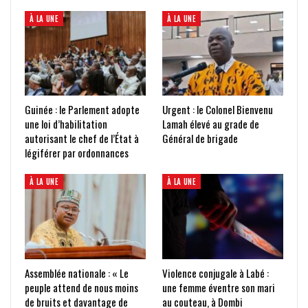
À LA UNE
À LA UNE
Guinée : le Parlement adopte
Urgent : le Colonel Bienvenu
une loi d’habilitation
Lamah élevé au grade de
autorisant le chef de l’État à
Général de brigade
légiférer par ordonnances
À LA UNE
À LA UNE
Assemblée nationale : « Le
Violence conjugale à Labé :
peuple attend de nous moins
une femme éventre son mari
de bruits et davantage de
au couteau, à Dombi