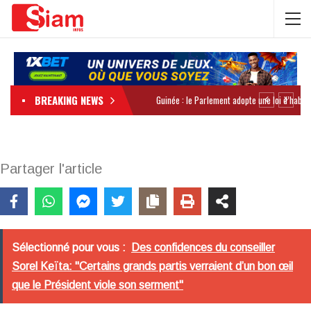
BREAKING NEWS
Partager l'article
Sélectionné pour vous :
Des confidences du conseiller
Sorel Keïta: "Certains grands partis verraient d’un bon œil
que le Président viole son serment"