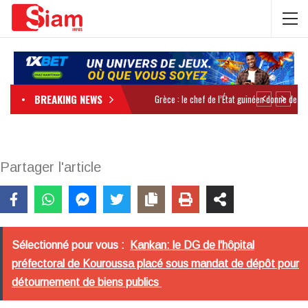
BREAKING NEWS
Partager l'article
Sélectionné pour vous :
Kankan: le DG de l'hôpital
préfectoral de Kouroussa placé sous mandat de dépôt pour
détournement de biens publics