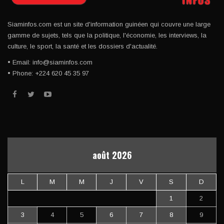
Siaminfos.com est un site d'information guinéen qui couvre une large
gamme de sujets, tels que la politique, l'économie, les interviews, la
culture, le sport, la santé et les dossiers d'actualité.
• Email: info@siaminfos.com
• Phone: +224 620 45 35 97
août 2026
L
M
M
J
V
S
D
1
2
3
4
5
6
7
8
9