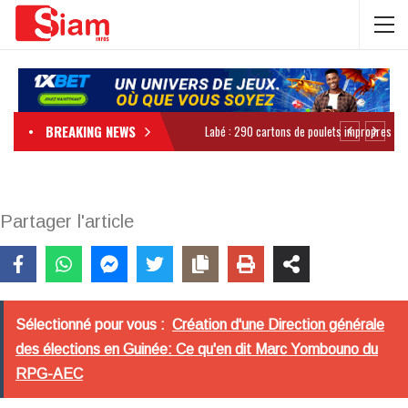
BREAKING NEWS
Partager l'article
Sélectionné pour vous :
Création d'une Direction générale
des élections en Guinée: Ce qu'en dit Marc Yombouno du
RPG-AEC