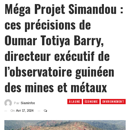
Méga Projet Simandou :
ces précisions de
Oumar Totiya Barry,
directeur exécutif de
l’observatoire guinéen
des mines et métaux
À LA UNE
ÉCONOMIE
ENVIRONNEMENT
Par
Siaminfos
On
Avr 17, 2024