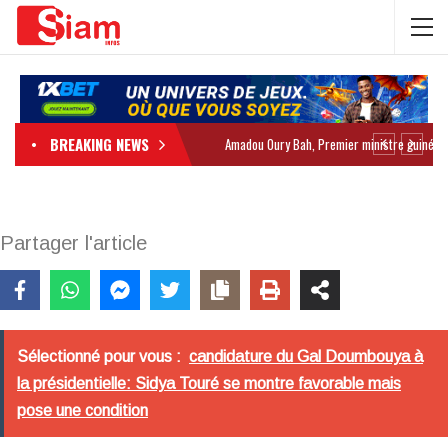
BREAKING NEWS
Partager l'article
Sélectionné pour vous :
candidature du Gal Doumbouya à
la présidentielle: Sidya Touré se montre favorable mais
pose une condition