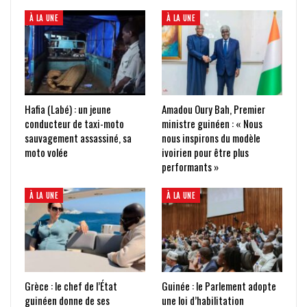
À LA UNE
À LA UNE
Hafia (Labé) : un jeune
Amadou Oury Bah, Premier
conducteur de taxi-moto
ministre guinéen : « Nous
sauvagement assassiné, sa
nous inspirons du modèle
moto volée
ivoirien pour être plus
performants »
À LA UNE
À LA UNE
Grèce : le chef de l’État
Guinée : le Parlement adopte
guinéen donne de ses
une loi d’habilitation