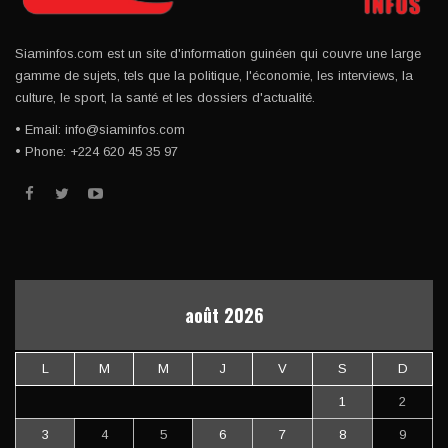
Siaminfos.com est un site d'information guinéen qui couvre une large
gamme de sujets, tels que la politique, l'économie, les interviews, la
culture, le sport, la santé et les dossiers d'actualité.
• Email: info@siaminfos.com
• Phone: +224 620 45 35 97
août 2026
L
M
M
J
V
S
D
1
2
3
4
5
6
7
8
9