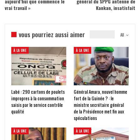
aujourd’hui que commence le
général du SPPG antenne de
vrai travail »
Kankan, insatisfait
vous pourriez aussi aimer
All
À LA UNE
À LA UNE
Labé : 290 cartons de poulets
Général Amara, nouvel homme
impropres à la consommation
fort de la Guinée ? : le
saisis par le service contrôle
ministre secrétaire général
qualité
de la Présidence met fin aux
spéculations
À LA UNE
À LA UNE