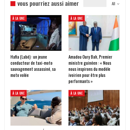
vous pourriez aussi aimer
All
À LA UNE
À LA UNE
Hafia (Labé) : un jeune
Amadou Oury Bah, Premier
conducteur de taxi-moto
ministre guinéen : « Nous
sauvagement assassiné, sa
nous inspirons du modèle
moto volée
ivoirien pour être plus
performants »
À LA UNE
À LA UNE