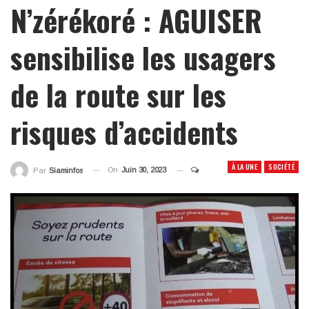
N’zérékoré : AGUISER
sensibilise les usagers
de la route sur les
risques d’accidents
À LA UNE
SOCIÉTÉ
On
Juin 30, 2023
Par
Siaminfos