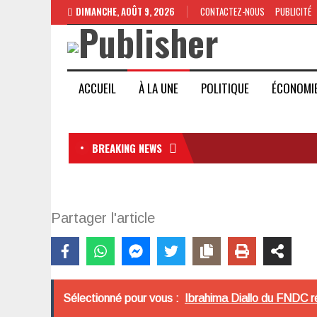
DIMANCHE, AOÛT 9, 2026
CONTACTEZ-NOUS
PUBLICITÉ
ACCUEIL
À LA UNE
POLITIQUE
ÉCONOMI
BREAKING NEWS
Partager l'article
Sélectionné pour vous :
Ibrahima Diallo du FNDC ré