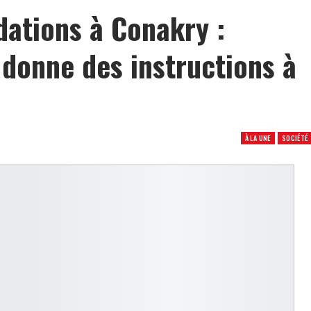
dations à Conakry :
onne des instructions à
À LA UNE
SOCIÉTÉ