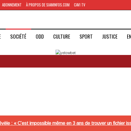
ABONNEMENT
À PROPOS DE SIAMINFOS.COM
CAVI TV
E
SOCIÉTÉ
ODD
CULTURE
SPORT
JUSTICE
E
vèle : « C’est impossible même en 3 ans de trouver un fichier 