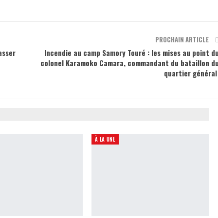
PROCHAIN ARTICLE
asser
Incendie au camp Samory Touré : les mises au point d
colonel Karamoko Camara, commandant du bataillon d
quartier généra
À LA UNE