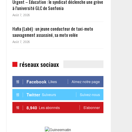
Urgent – Éducation : le syndicat déclenche une grève
à l’université GLC de Sonfonia
Août 7, 2026
Hafia (Labé) : un jeune conducteur de taxi-moto
sauvagement assassiné, sa moto volée
Août 7, 2026
réseaux sociaux
Facebook
Likes
Aimez notre page
Twitter
Suiveurs
Suivez-nous
8,940
Les abonnés
S'abonner