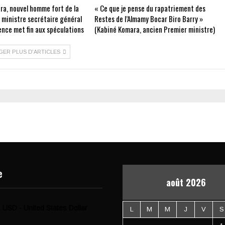
ra, nouvel homme fort de la
« Ce que je pense du rapatriement des
e ministre secrétaire général
Restes de l’Almamy Bocar Biro Barry »
ence met fin aux spéculations
(Kabiné Komara, ancien Premier ministre)
GER PLUS D'ARTICLES
e
août 2026
USD - United States Dollar
L
M
M
J
V
S