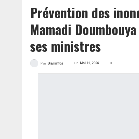
Prévention des inon
Mamadi Doumbouya d
ses ministres
On
Mai 11, 2024
Par
Siaminfos