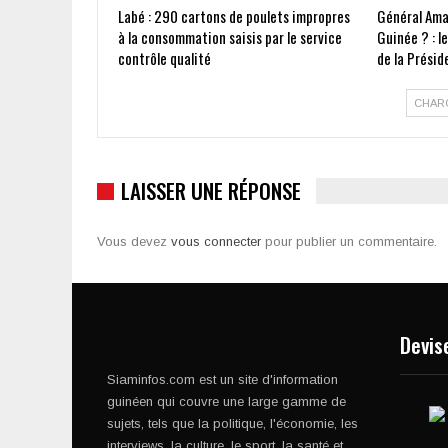
Labé : 290 cartons de poulets impropres
Général Ama
à la consommation saisis par le service
Guinée ? : l
contrôle qualité
de la Présid
CHAR
LAISSER UNE RÉPONSE
Vous devez
vous connecter
pour publier un commentaire.
Devis
Siaminfos.com est un site d'information
guinéen qui couvre une large gamme de
sujets, tels que la politique, l'économie, les
interviews, la culture, le sport, la santé et