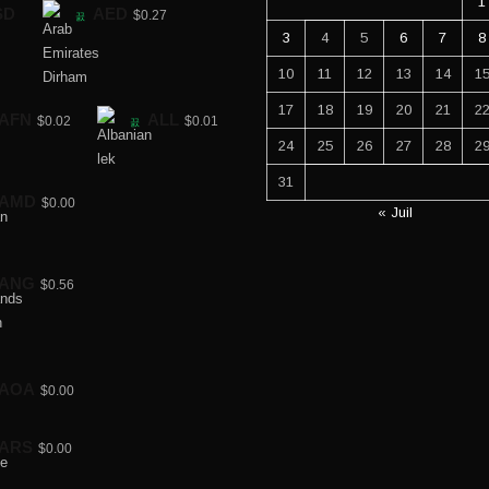
1
SD
AED
$0.27
3
4
5
6
7
8
10
11
12
13
14
1
17
18
19
20
21
2
AFN
ALL
$0.02
$0.01
24
25
26
27
28
2
31
AMD
$0.00
« Juil
ANG
$0.56
AOA
$0.00
ARS
$0.00