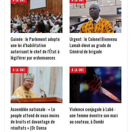
À LA UNE
À LA UNE
Guinée : le Parlement adopte
Urgent : le Colonel Bienvenu
une loi d’habilitation
Lamah élevé au grade de
autorisant le chef de l’État à
Général de brigade
légiférer par ordonnances
À LA UNE
À LA UNE
Assemblée nationale : « Le
Violence conjugale à Labé :
peuple attend de nous moins
une femme éventre son mari
de bruits et davantage de
au couteau, à Dombi
résultats » (Dr Dansa