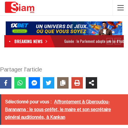
BREAKING NEWS
Partager l'article
Sélectionné pour vous :
Affrontement à Gberoudou-
Baranama : le sous-préfet, le maire et son secrétaire
général auditionnés, à Kankan