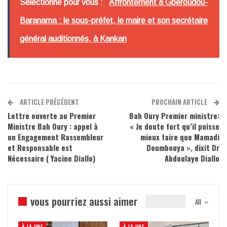
Sélectionné pour vous :
Affrontement à Gberoudou-
Baranama : le sous-préfet, le maire et son secrétaire
général auditionnés, à Kankan
ARTICLE PRÉCÉDENT
PROCHAIN ARTICLE
Lettre ouverte au Premier
Bah Oury Premier ministre:
Ministre Bah Oury : appel à
« Je doute fort qu’il puisse
un Engagement Rassembleur
mieux faire que Mamadi
et Responsable est
Doumbouya », dixit Dr
Nécessaire ( Yacine Diallo)
Abdoulaye Diallo
vous pourriez aussi aimer
All