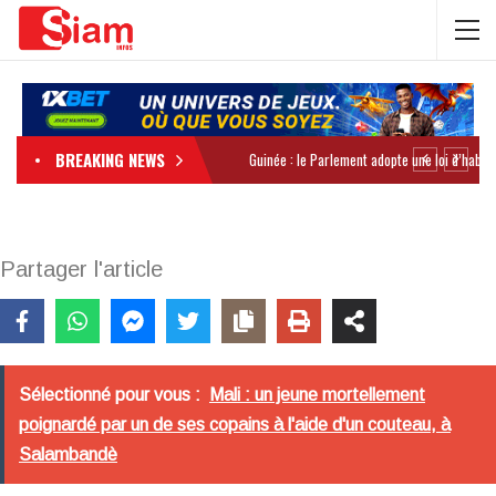
BREAKING NEWS
Partager l'article
Sélectionné pour vous :
Mali : un jeune mortellement
poignardé par un de ses copains à l'aide d'un couteau, à
Salambandè