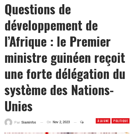
Questions de
développement de
l’Afrique : le Premier
ministre guinéen reçoit
une forte délégation du
système des Nations-
Unies
À LA UNE
POLITIQUE
On
Nov 2, 2023
Par
Siaminfos