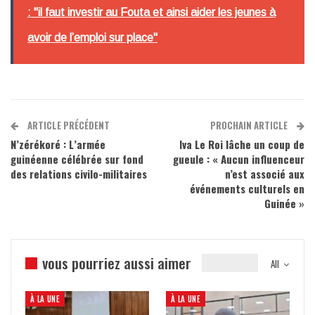
: "il faut investir au Fouta et ainsi aider les jeunes à
avoir de l’emploi sur place"
ARTICLE PRÉCÉDENT
PROCHAIN ARTICLE
N’zérékoré : L’armée
Iva Le Roi lâche un coup de
guinéenne célébrée sur fond
gueule : « Aucun influenceur
des relations civilo-militaires
n’est associé aux
événements culturels en
Guinée »
vous pourriez aussi aimer
All
À LA UNE
À LA UNE