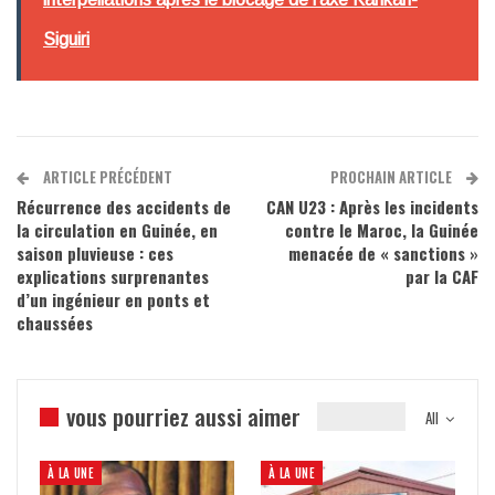
Siguiri
ARTICLE PRÉCÉDENT
PROCHAIN ARTICLE
Récurrence des accidents de
CAN U23 : Après les incidents
la circulation en Guinée, en
contre le Maroc, la Guinée
saison pluvieuse : ces
menacée de « sanctions »
explications surprenantes
par la CAF
d’un ingénieur en ponts et
chaussées
vous pourriez aussi aimer
All
À LA UNE
À LA UNE