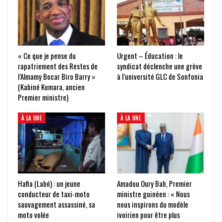
« Ce que je pense du
Urgent – Éducation : le
rapatriement des Restes de
syndicat déclenche une grève
l’Almamy Bocar Biro Barry »
à l’université GLC de Sonfonia
(Kabiné Komara, ancien
Premier ministre)
À LA UNE
À LA UNE
Hafia (Labé) : un jeune
Amadou Oury Bah, Premier
conducteur de taxi-moto
ministre guinéen : « Nous
sauvagement assassiné, sa
nous inspirons du modèle
moto volée
ivoirien pour être plus