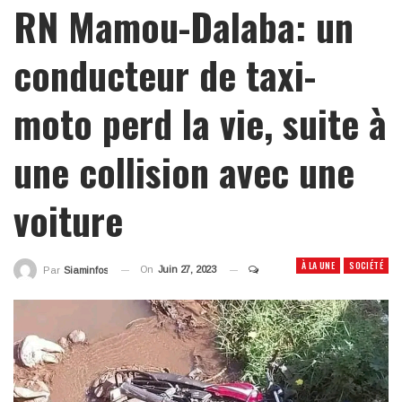
RN Mamou-Dalaba: un
conducteur de taxi-
moto perd la vie, suite à
une collision avec une
voiture
À LA UNE
SOCIÉTÉ
On
Juin 27, 2023
Par
Siaminfos