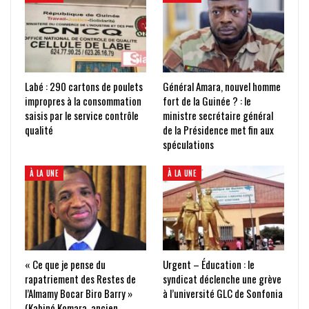
Labé : 290 cartons de poulets
Général Amara, nouvel homme
impropres à la consommation
fort de la Guinée ? : le
saisis par le service contrôle
ministre secrétaire général
qualité
de la Présidence met fin aux
spéculations
À LA UNE
À LA UNE
« Ce que je pense du
Urgent – Éducation : le
rapatriement des Restes de
syndicat déclenche une grève
l’Almamy Bocar Biro Barry »
à l’université GLC de Sonfonia
(Kabiné Komara, ancien