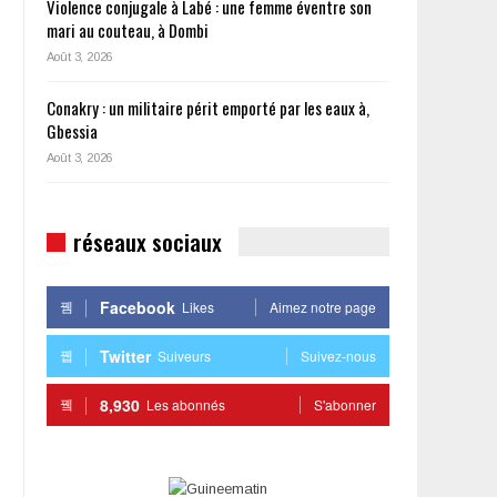
Violence conjugale à Labé : une femme éventre son
mari au couteau, à Dombi
Août 3, 2026
Conakry : un militaire périt emporté par les eaux à,
Gbessia
Août 3, 2026
réseaux sociaux
Facebook
Likes
Aimez notre page
Twitter
Suiveurs
Suivez-nous
8,930
Les abonnés
S'abonner