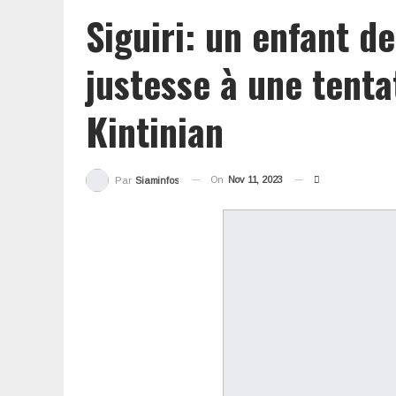
Siguiri: un enfant d
justesse à une tentat
Kintinian
On
Nov 11, 2023
Par
Siaminfos