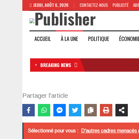
JEUDI, AOÛT 6, 2026
CONTACTEZ-NOUS
PUBLICITÉ
AB
ACCUEIL
À LA UNE
POLITIQUE
ÉCONOMI
BREAKING NEWS
Partager l'article
Sélectionné pour vous :
D'autres cadres menacés d'