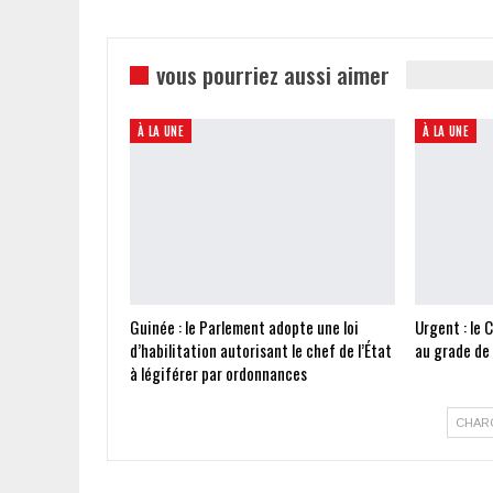
vous pourriez aussi aimer
À LA UNE
À LA UNE
Guinée : le Parlement adopte une loi
Urgent : le 
d’habilitation autorisant le chef de l’État
au grade de
à légiférer par ordonnances
CHAR