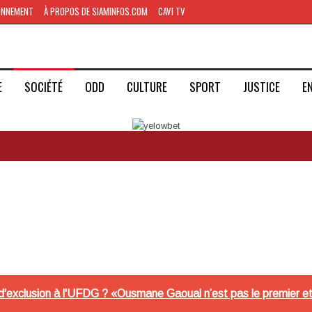
ONNEMENT
À PROPOS DE SIAMINFOS.COM
CAVI TV
E
SOCIÉTÉ
ODD
CULTURE
SPORT
JUSTICE
E
exclusion à l'UFDG ? «Ousmane Gaoual n’est pas le premier et il