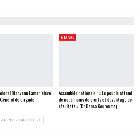
À LA UNE
Colonel Bienvenu Lamah élevé
Assemblée nationale : « Le peuple attend
 Général de brigade
de nous moins de bruits et davantage de
résultats » (Dr Dansa Kourouma)
GER PLUS D'ARTICLES