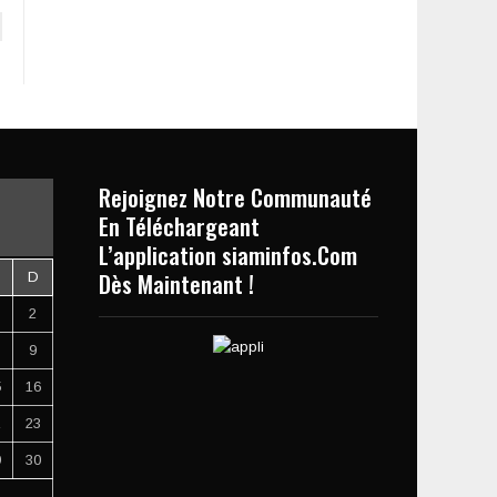
Rejoignez Notre Communauté
En Téléchargeant
L’application siaminfos.Com
Dès Maintenant !
D
2
9
5
16
2
23
9
30