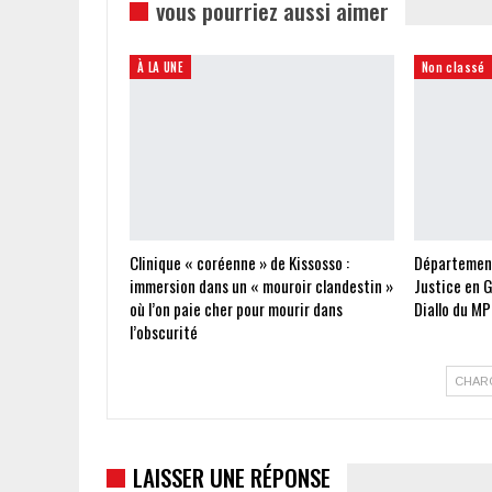
vous pourriez aussi aimer
À LA UNE
Non classé
Clinique « coréenne » de Kissosso :
Départements
immersion dans un « mouroir clandestin »
Justice en G
où l’on paie cher pour mourir dans
Diallo du MP
l’obscurité
CHAR
LAISSER UNE RÉPONSE