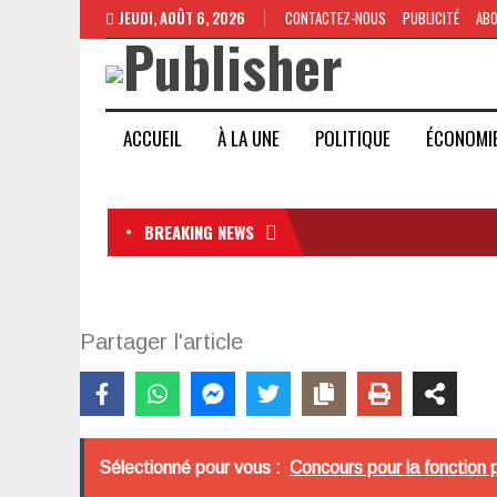
JEUDI, AOÛT 6, 2026
CONTACTEZ-NOUS
PUBLICITÉ
AB
ACCUEIL
À LA UNE
POLITIQUE
ÉCONOMI
BREAKING NEWS
Partager l'article
Sélectionné pour vous :
Concours pour la fonction 