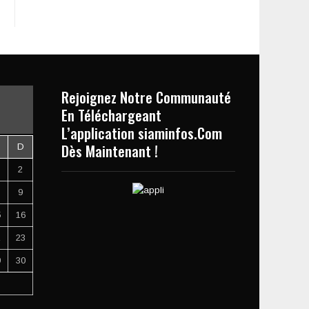
Rejoignez Notre Communauté
En Téléchargeant
L’application siaminfos.Com
Dès Maintenant !
D
2
9
5
16
2
23
9
30