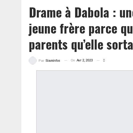
Drame à Dabola : un
jeune frère parce que
parents qu’elle sort
On
Avr 2, 2023
Par
Siaminfos