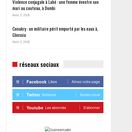
Violence conjugale à Labé : une femme éventre son
mari au couteau, à Dombi
Août 3, 2026
Conakry : un militaire périt emporté par les eaux à,
Gbessia
Août 3, 2026
réseaux sociaux
Facebook
Likes
Aimez notre page
Twitter
Suiveurs
Suivez-nous
Youtube
Les abonnés
S'abonner