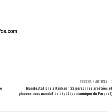
fos.com
PROCHAIN ARTICLE
le
Manifestations à Kankan : 22 personnes arrêtées e
placées sous mandat de dépôt (communiqué du Parquet