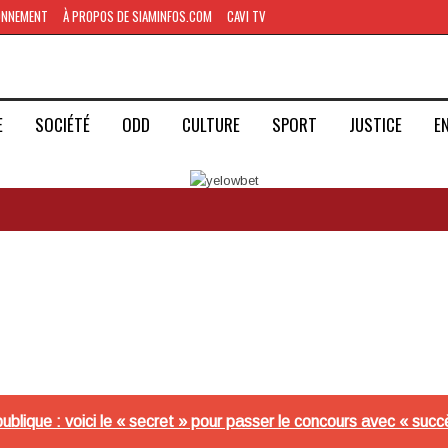
ONNEMENT
À PROPOS DE SIAMINFOS.COM
CAVI TV
E
SOCIÉTÉ
ODD
CULTURE
SPORT
JUSTICE
E
publique : voici le « secret » pour passer le concours avec « suc