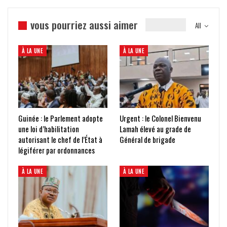
vous pourriez aussi aimer
All
À LA UNE
À LA UNE
Guinée : le Parlement adopte
Urgent : le Colonel Bienvenu
une loi d’habilitation
Lamah élevé au grade de
autorisant le chef de l’État à
Général de brigade
légiférer par ordonnances
À LA UNE
À LA UNE