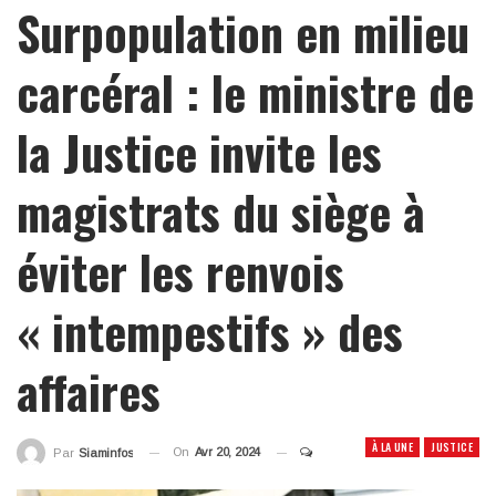
Surpopulation en milieu
carcéral : le ministre de
la Justice invite les
magistrats du siège à
éviter les renvois
« intempestifs » des
affaires
À LA UNE
JUSTICE
On
Avr 20, 2024
Par
Siaminfos