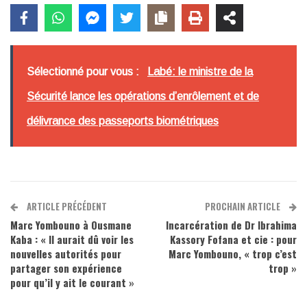
Sélectionné pour vous :
Labé: le ministre de la
Sécurité lance les opérations d’enrôlement et de
délivrance des passeports biométriques
ARTICLE PRÉCÉDENT
PROCHAIN ARTICLE
Marc Yombouno à Ousmane
Incarcération de Dr Ibrahima
Kaba : « Il aurait dû voir les
Kassory Fofana et cie : pour
nouvelles autorités pour
Marc Yombouno, « trop c’est
partager son expérience
trop »
pour qu’il y ait le courant »