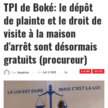
TPI de Boké: le dépôt
de plainte et le droit de
visite à la maison
d’arrêt sont désormais
gratuits (procureur)
À LA UNE
JUSTICE
On
Juil 3, 2023
Par
Siaminfos