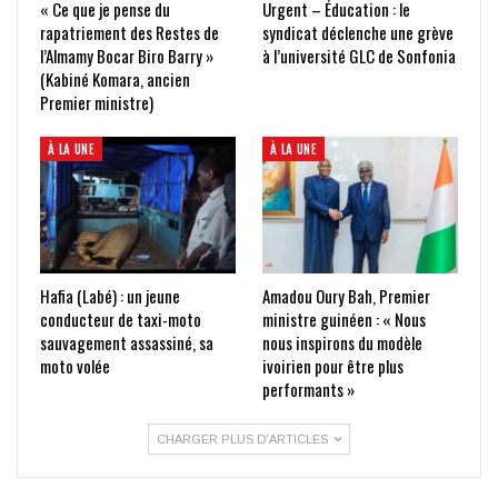
« Ce que je pense du
Urgent – Éducation : le
rapatriement des Restes de
syndicat déclenche une grève
l’Almamy Bocar Biro Barry »
à l’université GLC de Sonfonia
(Kabiné Komara, ancien
Premier ministre)
À LA UNE
À LA UNE
Hafia (Labé) : un jeune
Amadou Oury Bah, Premier
conducteur de taxi-moto
ministre guinéen : « Nous
sauvagement assassiné, sa
nous inspirons du modèle
moto volée
ivoirien pour être plus
performants »
CHARGER PLUS D'ARTICLES