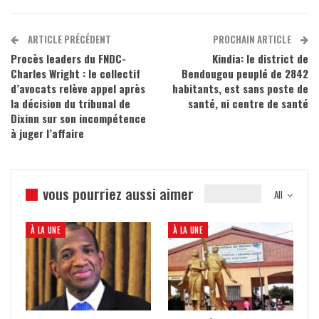
ARTICLE PRÉCÉDENT
PROCHAIN ARTICLE
Procès leaders du FNDC-
Kindia: le district de
Charles Wright : le collectif
Bendougou peuplé de 2842
d’avocats relève appel après
habitants, est sans poste de
la décision du tribunal de
santé, ni centre de santé
Dixinn sur son incompétence
à juger l’affaire
vous pourriez aussi aimer
All
À LA UNE
À LA UNE