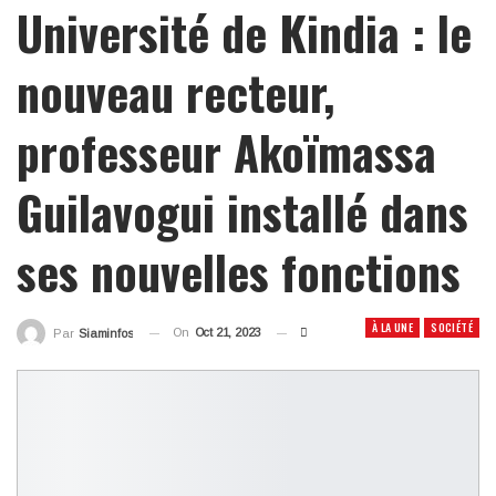
Université de Kindia : le
nouveau recteur,
professeur Akoïmassa
Guilavogui installé dans
ses nouvelles fonctions
À LA UNE
SOCIÉTÉ
On
Oct 21, 2023
Par
Siaminfos