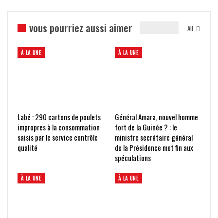
vous pourriez aussi aimer
All
À LA UNE
À LA UNE
Labé : 290 cartons de poulets
Général Amara, nouvel homme
impropres à la consommation
fort de la Guinée ? : le
saisis par le service contrôle
ministre secrétaire général
qualité
de la Présidence met fin aux
spéculations
À LA UNE
À LA UNE