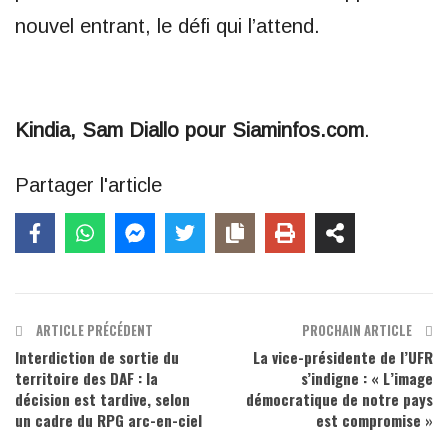
nouvel entrant, le défi qui l’attend.
Kindia, Sam Diallo pour Siaminfos.com
.
Partager l'article
ARTICLE PRÉCÉDENT
PROCHAIN ARTICLE
Interdiction de sortie du
La vice-présidente de l’UFR
territoire des DAF : la
s’indigne : « L’image
décision est tardive, selon
démocratique de notre pays
un cadre du RPG arc-en-ciel
est compromise »