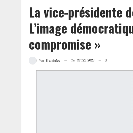
La vice-présidente de
L’image démocratiqu
compromise »
On
Oct 21, 2023
Par
Siaminfos