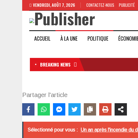
VENDREDI, AOÛT 7, 2026
CONTACTEZ-NOUS
PUBLICITÉ
ACCUEIL
À LA UNE
POLITIQUE
ÉCONOMI
BREAKING NEWS
Partager l'article
Sélectionné pour vous :
Un an après l'incendie du 