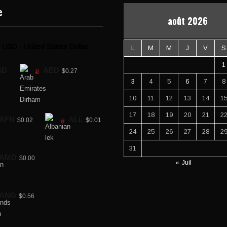
e
août 2026
USD - United States Dollar
L
M
M
J
V
S
1
SD
AED
$0.27
3
4
5
6
7
8
10
11
12
13
14
1
17
18
19
20
21
2
AFN
ALL
$0.02
$0.01
24
25
26
27
28
2
31
AMD
$0.00
« Juil
ANG
$0.56