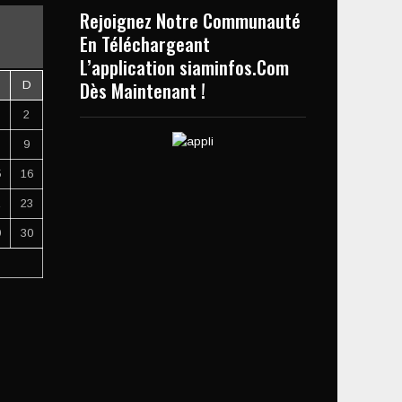
Rejoignez Notre Communauté
En Téléchargeant
L’application siaminfos.Com
Dès Maintenant !
D
2
9
5
16
2
23
9
30