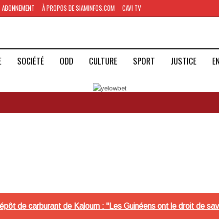
ABONNEMENT
À PROPOS DE SIAMINFOS.COM
CAVI TV
E
SOCIÉTÉ
ODD
CULTURE
SPORT
JUSTICE
E
dépôt de carburant de Kaloum : "Les Guinéens ont le droit de sav