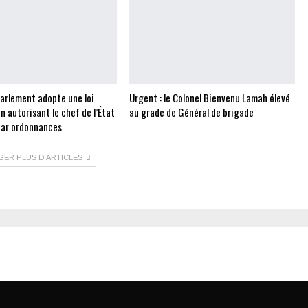
Parlement adopte une loi
Urgent : le Colonel Bienvenu Lamah élevé
on autorisant le chef de l’État
au grade de Général de brigade
 par ordonnances
GER PLUS D'ARTICLES