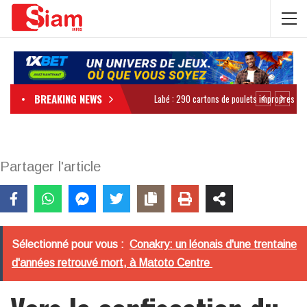
BREAKING NEWS
Partager l'article
Sélectionné pour vous :
Conakry: un léonais d'une trentaine
d'années retrouvé mort, à Matoto Centre