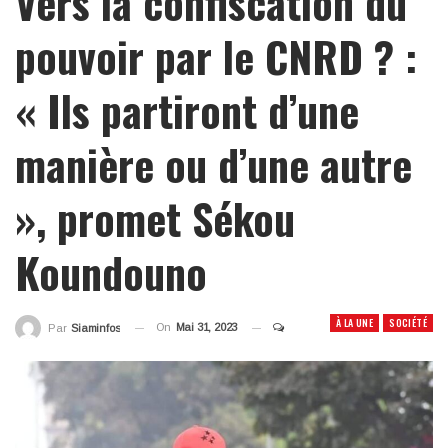
Vers la confiscation du
pouvoir par le CNRD ? :
« Ils partiront d’une
manière ou d’une autre
», promet Sékou
Koundouno
À LA UNE
SOCIÉTÉ
On
Mai 31, 2023
Par
Siaminfos