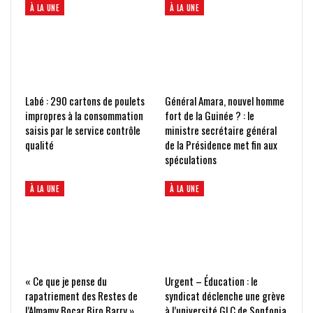
À LA UNE
À LA UNE
Labé : 290 cartons de poulets
Général Amara, nouvel homme
impropres à la consommation
fort de la Guinée ? : le
saisis par le service contrôle
ministre secrétaire général
qualité
de la Présidence met fin aux
spéculations
À LA UNE
À LA UNE
« Ce que je pense du
Urgent – Éducation : le
rapatriement des Restes de
syndicat déclenche une grève
l’Almamy Bocar Biro Barry »
à l’université GLC de Sonfonia