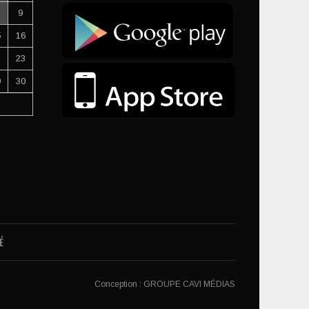
9
5
16
2
23
9
30
É
Conception :
GROUPE CAVI MÉDIAS