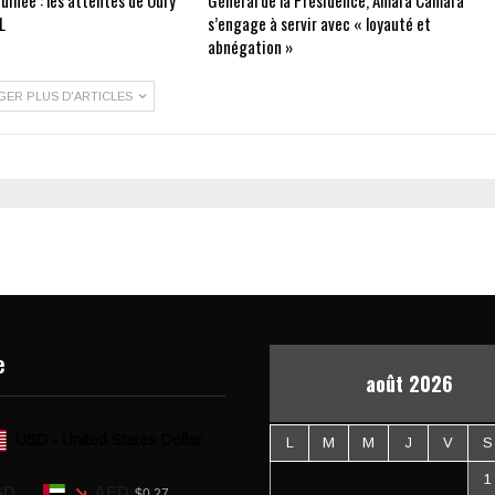
uinée : les attentes de Oury
Général de la Présidence, Amara Camara
L
s’engage à servir avec « loyauté et
abnégation »
GER PLUS D'ARTICLES
e
août 2026
USD - United States Dollar
L
M
M
J
V
S
1
SD
AED
$0.27