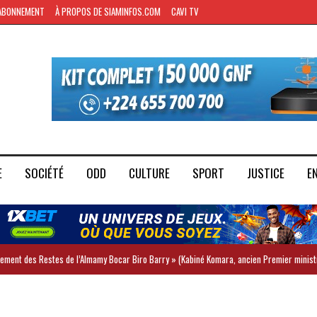
ABONNEMENT
À PROPOS DE SIAMINFOS.COM
CAVI TV
E
SOCIÉTÉ
ODD
CULTURE
SPORT
JUSTICE
E
iement des Restes de l’Almamy Bocar Biro Barry » (Kabiné Komara, ancien Premier minist