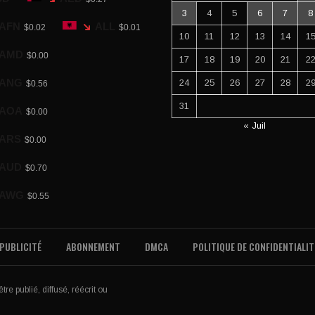
3
4
5
6
7
8
AFN
ALL
$0.02
$0.01
10
11
12
13
14
1
AMD
$0.00
17
18
19
20
21
2
ANG
24
25
26
27
28
2
$0.56
31
AOA
$0.00
« Juil
ARS
$0.00
AUD
$0.70
AWG
$0.55
PUBLICITÉ
ABONNEMENT
DMCA
POLITIQUE DE CONFIDENTIALIT
re publié, diffusé, réécrit ou