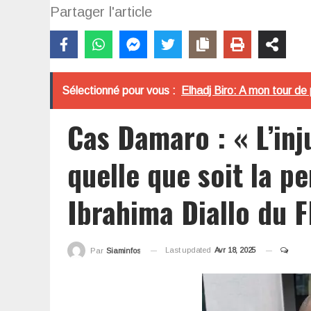
Partager l'article
Sélectionné pour vous :
Elhadj Biro: A mon tour de 
Cas Damaro : « L’inj
quelle que soit la p
Ibrahima Diallo du 
Last updated
Avr 18, 2025
Par
Siaminfos