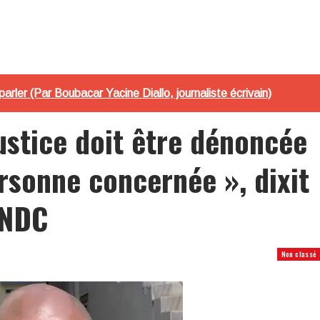
parler (Par Boubacar Yacine Diallo, journaliste écrivain)
ustice doit être dénoncée
ersonne concernée », dixit
FNDC
Non classé