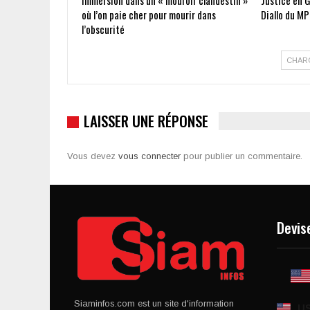
immersion dans un « mouroir clandestin »
Justice en G
où l’on paie cher pour mourir dans
Diallo du MP
l’obscurité
CHAR
LAISSER UNE RÉPONSE
Vous devez
vous connecter
pour publier un commentaire.
Devis
Siaminfos.com est un site d'information
U