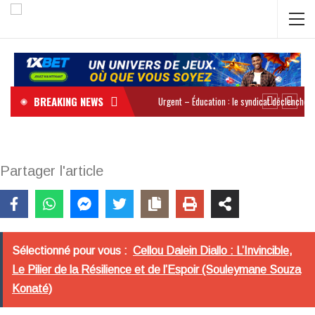
BREAKING NEWS
Partager l'article
Sélectionné pour vous :
Cellou Dalein Diallo : L’Invincible,
Le Pilier de la Résilience et de l’Espoir (Souleymane Souza
Konaté)