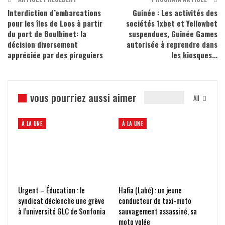
Interdiction d’embarcations
Guinée : Les activités des
pour les îles de Loos à partir
sociétés 1xbet et Yellowbet
du port de Boulbinet: la
suspendues, Guinée Games
décision diversement
autorisée à reprendre dans
appréciée par des piroguiers
les kiosques…
vous pourriez aussi aimer
All
À LA UNE
À LA UNE
Urgent – Éducation : le
Hafia (Labé) : un jeune
syndicat déclenche une grève
conducteur de taxi-moto
à l’université GLC de Sonfonia
sauvagement assassiné, sa
moto volée