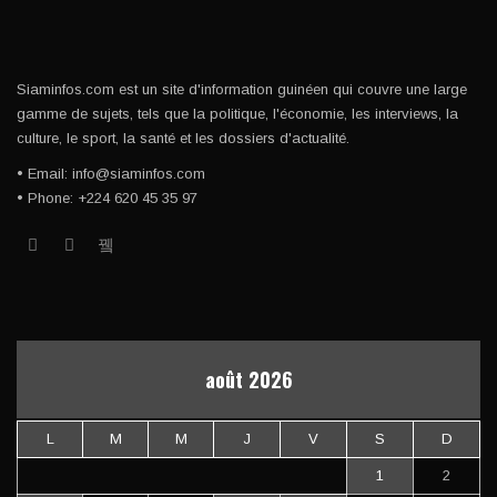
Siaminfos.com est un site d'information guinéen qui couvre une large
gamme de sujets, tels que la politique, l'économie, les interviews, la
culture, le sport, la santé et les dossiers d'actualité.
• Email: info@siaminfos.com
• Phone: +224 620 45 35 97
août 2026
L
M
M
J
V
S
D
1
2