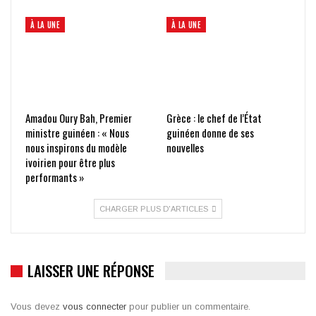
À LA UNE
À LA UNE
Amadou Oury Bah, Premier
Grèce : le chef de l’État
ministre guinéen : « Nous
guinéen donne de ses
nous inspirons du modèle
nouvelles
ivoirien pour être plus
performants »
CHARGER PLUS D'ARTICLES
LAISSER UNE RÉPONSE
Vous devez
vous connecter
pour publier un commentaire.