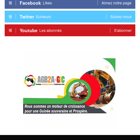
Facebook
Likes
Aimez notre page
Twitter
Suiveurs
Suivez-nous
Youtube
Les abonnés
S'abonner