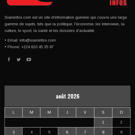
Siaminfos.com est un site d'information guinéen qui couvre une large
gamme de sujets, tels que la politique, l'économie, les interviews, la
culture, le sport, la santé et les dossiers d'actualité.
• Email: info@siaminfos.com
• Phone: +224 620 45 35 97
août 2026
L
M
M
J
V
S
D
1
2
3
4
5
6
7
8
9