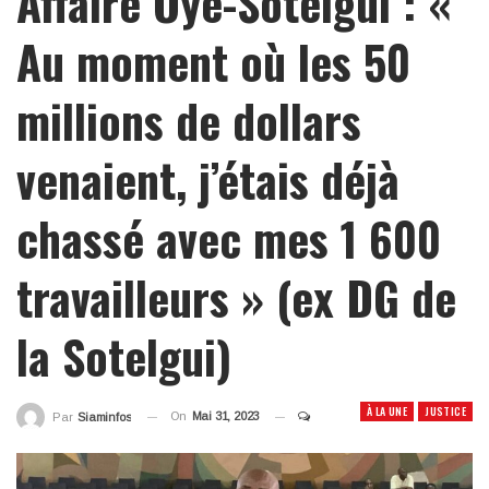
Affaire Oyé-Sotelgui : «
Au moment où les 50
millions de dollars
venaient, j’étais déjà
chassé avec mes 1 600
travailleurs » (ex DG de
la Sotelgui)
À LA UNE
JUSTICE
On
Mai 31, 2023
Par
Siaminfos