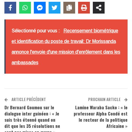
Sélectionné pour vous :
Recensement biométrique
et identification du poste de travail: Dr Morissanda
annonce l'envoie d'une mission d'enrôlement dans les
ambassades
ARTICLE PRÉCÉDENT
PROCHAIN ARTICLE
Dr Bernard Goumou sur le
Lamine Waraba Sacko : « le
dialogue inter guinéen : « Je
professeur Alpha Condé est
suis très étonné quand on
le recteur de la politique
dit que les 35 résolutions ne
Africaine »