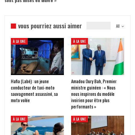
sont pas mises en œuvre »
vous pourriez aussi aimer
All
À LA UNE
À LA UNE
Hafia (Labé) : un jeune
Amadou Oury Bah, Premier
conducteur de taxi-moto
ministre guinéen : « Nous
sauvagement assassiné, sa
nous inspirons du modèle
moto volée
ivoirien pour être plus
performants »
À LA UNE
À LA UNE