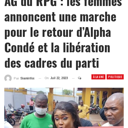
AG du RPG : les femmes
annoncent une marche
pour le retour d’Alpha
Condé et la libération
des cadres du parti
À LA UNE
POLITIQUE
On
Juil 22, 2023
Par
Siaminfos