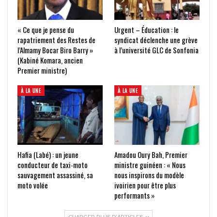
« Ce que je pense du
Urgent – Éducation : le
rapatriement des Restes de
syndicat déclenche une grève
l’Almamy Bocar Biro Barry »
à l’université GLC de Sonfonia
(Kabiné Komara, ancien
Premier ministre)
À LA UNE
À LA UNE
Hafia (Labé) : un jeune
Amadou Oury Bah, Premier
conducteur de taxi-moto
ministre guinéen : « Nous
sauvagement assassiné, sa
nous inspirons du modèle
moto volée
ivoirien pour être plus
performants »
CHARGER PLUS D'ARTICLES