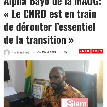
Alpha Bayo de la MAOG:
« Le CNRD est en train
de dérouter l’essentiel
de la transition »
À LA UNE
SOCIÉTÉ
On
Déc 4, 2023
Par
Siaminfos