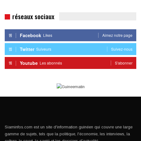
réseaux sociaux
Facebook
Likes
Aimez notre page
Twitter
Suiveurs
Suivez-nous
Youtube
Les abonnés
S'abonner
Siaminfos.com est un site d'information guinéen qui couvre une large
gamme de sujets, tels que la politique, l'économie, les interviews, la
culture, le sport, la santé et les dossiers d'actualité.