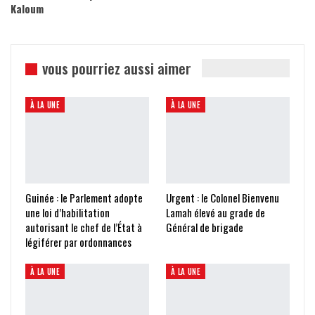
Kaloum
vous pourriez aussi aimer
À LA UNE
À LA UNE
Guinée : le Parlement adopte
Urgent : le Colonel Bienvenu
une loi d’habilitation
Lamah élevé au grade de
autorisant le chef de l’État à
Général de brigade
légiférer par ordonnances
À LA UNE
À LA UNE